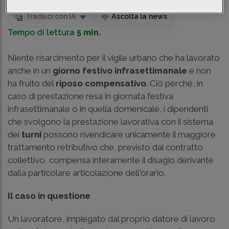
Traduci con IA
Ascolta la news
Tempo di lettura
5 min.
Niente risarcimento per il vigile urbano che ha lavorato
anche in un
giorno festivo infrasettimanale
e non
ha fruito del
riposo compensativo
. Ciò perché, in
caso di prestazione resa in giornata festiva
infrasettimanale o in quella domenicale, i dipendenti
che svolgono la prestazione lavorativa con il sistema
dei
turni
possono rivendicare unicamente il maggiore
trattamento retributivo che, previsto dal contratto
collettivo, compensa interamente il disagio derivante
dalla particolare articolazione dell'orario.
Il caso in questione
Un lavoratore, impiegato dal proprio datore di lavoro