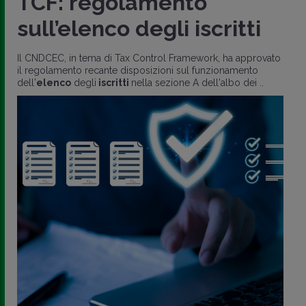
TCF: regolamento
sull’elenco degli iscritti
Il CNDCEC, in tema di Tax Control Framework, ha approvato
il regolamento recante disposizioni sul funzionamento
dell'
elenco
degli
iscritti
nella sezione A dell'albo dei ..