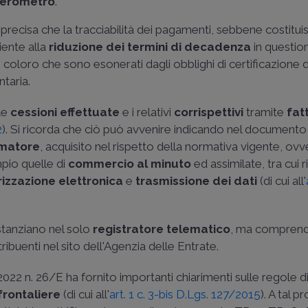
terometro
.
precisa che la tracciabilità dei pagamenti, sebbene costitui
ciente alla
riduzione dei
termini di decadenza
in questio
 coloro che sono esonerati dagli obblighi di certificazione 
ntaria.
le
cessioni effettuate
e i relativi
corrispettivi
tramite
fat
2
). Si ricorda che ciò può avvenire indicando nel documento 
matore
, acquisito nel rispetto della normativa vigente, ovv
pio quelle di
commercio al minuto
ed assimilate, tra cui 
zzazione elettronica
e
trasmissione dei dati
(di cui all'
ostanziano nel solo
registratore telematico
, ma comprend
buenti nel sito dell'Agenzia delle Entrate.
 2022 n. 26/E
ha fornito importanti chiarimenti sulle regole d
frontaliere
(di cui all'
art. 1 c. 3-bis D.Lgs. 127/2015
). A tal p