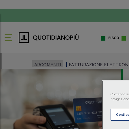
FISCO
ARGOMENTI
FATTURAZIONE ELETTRON
Cliccando su
navigazione 
Gestis