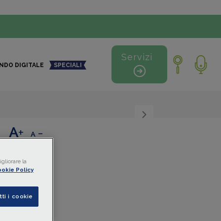
Servizi
NDO DIGITALE
SPECIALI
+
-
i non
gliorare la
okie Policy
nto
tti i cookie
isito
 di