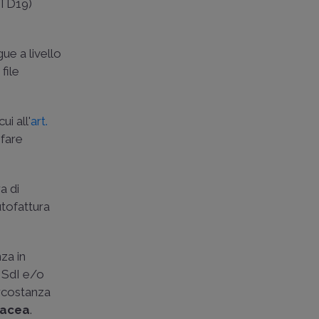
eTD19)
ue a livello
file
i all'
art.
sfare
a di
utofattura
za in
a SdI e/o
ircostanza
tacea
.