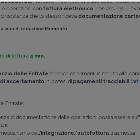
decadenza
. Nel caso in cui il beneficiario della riduzion
le operazioni con
fattura elettronica
, non assume rilievo
circostanza che lo stesso riceva
documentazione carta
a cura di
redazione Memento
o di lettura
4 min.
nzia delle Entrate
fornisce chiarimenti in merito alle cond
i di accertamento
in ipotesi di
pagamenti tracciabili
(
art
le Entrate:
senza di documentazione delle operazioni, possa essere suff
nza;
l meccanismo dell'
integrazione
/
autofattura
trasmessa