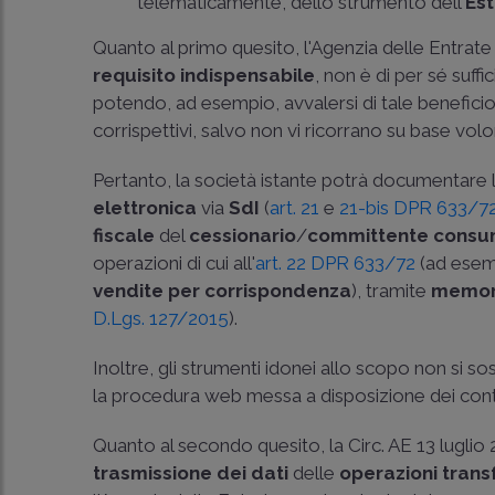
telematicamente, dello strumento dell'
Es
Quanto al primo quesito, l'Agenzia delle Entrate 
requisito indispensabile
, non è di per sé suffi
potendo, ad esempio, avvalersi di tale beneficio
corrispettivi, salvo non vi ricorrano su base volo
Pertanto, la società istante potrà documentare 
elettronica
via
SdI
(
art. 21
e
21-bis DPR 633/7
fiscale
del
cessionario
/
committente consu
operazioni di cui all'
art. 22 DPR 633/72
(ad esem
vendite per corrispondenza
), tramite
memori
D.Lgs. 127/2015
).
Inoltre, gli strumenti idonei allo scopo non si s
la procedura web messa a disposizione dei contri
Quanto al secondo quesito, la
Circ. AE 13 luglio
trasmissione dei dati
delle
operazioni trans