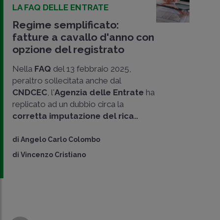
LA FAQ DELLE ENTRATE
Regime semplificato:
fatture a cavallo d'anno con
opzione del registrato
Nella
FAQ
del 13 febbraio 2025,
peraltro sollecitata anche dal
CNDCEC
, l'
Agenzia delle Entrate
ha
replicato ad un dubbio circa la
CONDIVIDI
corretta imputazione del rica..
SU
di
Angelo Carlo Colombo
di
Vincenzo Cristiano