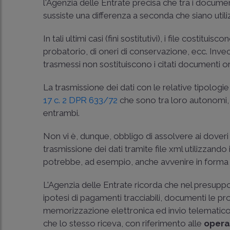
l'Agenzia delle Entrate precisa che tra i docum
sussiste una differenza a seconda che siano utilizza
In tali ultimi casi (fini sostitutivi), i file costitui
probatorio, di oneri di conservazione, ecc. Invece, 
trasmessi non sostituiscono i citati documenti ori
La trasmissione dei dati con le relative tipologi
17 c. 2 DPR 633/72
che sono tra loro autonomi, 
entrambi.
Non vi è, dunque, obbligo di assolvere ai doveri
trasmissione dei dati tramite file xml utilizza
potrebbe, ad esempio, anche avvenire in forma 
L'Agenzia delle Entrate ricorda che nel presuppos
ipotesi di pagamenti tracciabili, documenti le pr
memorizzazione elettronica ed invio telematico de
che lo stesso riceva, con riferimento alle
opera