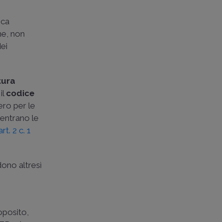
sca
ne, non
dei
tura
il
codice
ero per le
rientrano le
art. 2 c. 1
ono altresì
i
roposito,