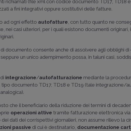
enti richiamati (file xml con codice documento TD17, TD18 
ti a fini integrativi oppure sostitutivi delle fatture.
scono ad ogni effetto
autofatture
, con tutto quanto ne conseg
nei casi ulteriori, per i quali esistono documenti originari, i 
ginari.
e di documento consente anche di assolvere agli obblighi di cu
seppure un unico adempimento possa, in taluni casi, soddi
 di
integrazione
/
autofatturazione
mediante la procedur
ndo i tipo documento TD17, TD18 e TD19 (tale integrazione/a
analogica).
to che il beneficiario della riduzione dei termini di decaden
oprie
operazioni attive
tramite fatturazione elettronica vi
i dati dei corrispettivi giornalieri, non assume rilievo la c
zioni passive
di cui è destinatario,
documentazione car