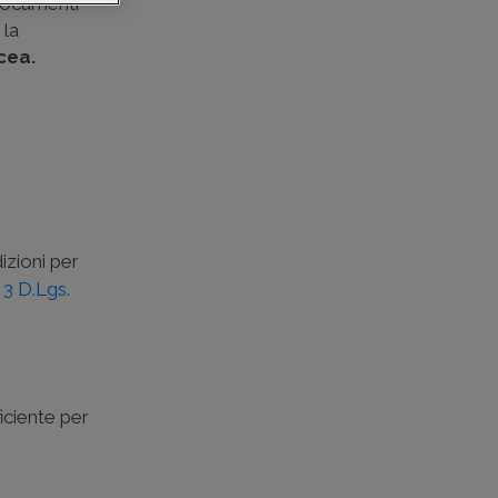
e documenti
 la
cea.
izioni per
. 3 D.Lgs.
iciente per