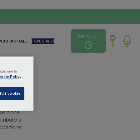
Servizi
NDO DIGITALE
SPECIALI
+
-
gliorare la
okie Policy
za
tti i cookie
no a
a potranno
posizione
tributo a
cipazione