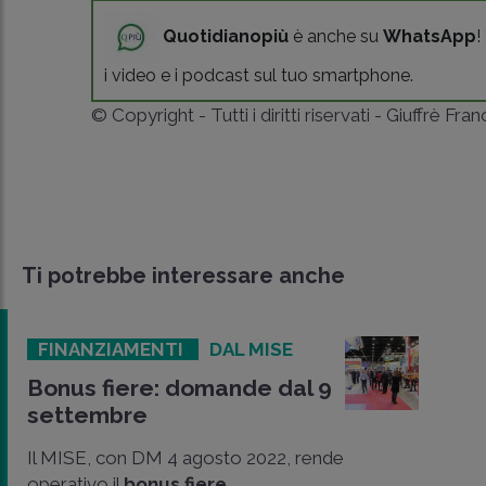
Quotidianopiù
è anche su
WhatsApp
!
i video e i podcast sul tuo smartphone.
© Copyright - Tutti i diritti riservati - Giuffrè Fra
Ti potrebbe interessare anche
FINANZIAMENTI
DAL MISE
Bonus fiere: domande dal 9
settembre
Il MISE, con DM 4 agosto 2022, rende
operativo il
bonus fiere
.