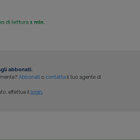
o di lettura
1 min.
gli abbonati.
almente?
Abbonati
o
contatta
il tuo agente di
o, effettua il
login.