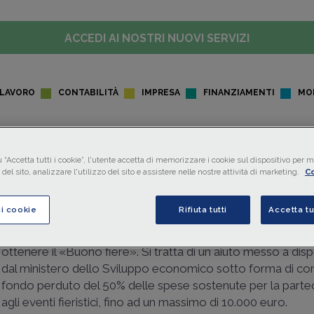
ACCEDI AI NOSTRI NUOVI SERVIZI
LAVORO
CONTABILITÀ
IMPRESA
FINANZIAMENTI
MO
Mercoledì 24/08/2022 • 06:53
 “Accetta tutti i cookie”, l'utente accetta di memorizzare i cookie sul dispositivo per mi
BRUNO PAGAMICI, PAG. 30
del sito, analizzare l'utilizzo del sito e assistere nelle nostre attività di marketing.
Co
Bonus fiere ai nastri di parten
ci cookie
Rifiuta tutti
Accetta tu
Le imprese che dal 16 luglio al 31 dicembre 2022 partecipa
manifestazioni fieristiche internazionali organizzate in Itali
ottenere il «Buono fiere». Si tratta di un aiuto messo a dis
dal ministero dello Sviluppo economico sotto forma di con
fondo perduto del 50% delle spese sostenute per la parte
agli eventi fieristici, fino ad un massimo di 10.000 euro.