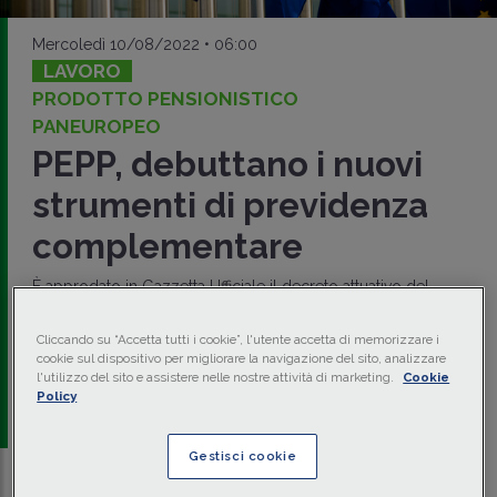
Mercoledì 10/08/2022 • 06:00
LAVORO
PRODOTTO PENSIONISTICO
PANEUROPEO
PEPP, debuttano i nuovi
strumenti di previdenza
complementare
È approdato in Gazzetta Ufficiale il decreto attuativo del
Regolamento (UE) 2019/1238 che introduce un nuovo tipo
di
prodotto pensionistico individuale
ad adesione
Cliccando su “Accetta tutti i cookie”, l'utente accetta di memorizzare i
volontaria con caratteristiche armonizzate su
base
cookie sul dispositivo per migliorare la navigazione del sito, analizzare
europea
.
l'utilizzo del sito e assistere nelle nostre attività di marketing.
Cookie
Policy
a cura di
redazione Memento
Gestisci cookie