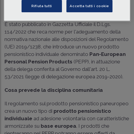
Traduci con IA
Ascolta la news
Rifiuta tutti
Accetta tutti i cookie
Tempo di lettura
4 min.
È stato pubblicato in Gazzetta Ufficiale il
D.Lgs.
114/2022
che reca norme per l'adeguamento della
normativa nazionale alle disposizioni del Regolamento
(UE) 2019/1238, che introduce un nuovo prodotto
pensionistico individuale denominato
Pan-European
Personal Pension Products
(PEPP), in attuazione
della delega conferita al Governo dall'
art. 20 L.
53/2021
(legge di delegazione europea 2019-2020).
Cosa prevede la disciplina comunitaria
Il regolamento sul prodotto pensionistico paneuropeo
crea un nuovo tipo di
prodotto pensionistico
individuale
ad adesione volontaria con caratteristiche
armonizzate su
base europea
. I prodotti che
rientreranno nel PEPP potranno essere offerti da