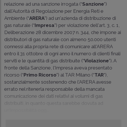
relazione ad una sanzione irrogata (“
Sanzione
”)
dall'Autorità di Regolazione per Energia Reti e
Ambiente (“
ARERA
”) ad un'azienda di distribuzione di
gas naturale (“
Impresa
”) per violazione dell'art. 3, c. 1,
Deliberazione 28 dicembre 2007 n. 344, che impone ai
distributori di gas naturale con almeno 50.000 utenti
connessi alla propria rete di comunicare all'ARERA
entro il 31 ottobre di ogni anno il numero di clienti finali
serviti e le quantità di gas distribuite (“
Violazione
”). A
fronte della Sanzione, l'Impresa aveva presentato
ricorso (“
Primo Ricorso
”) al TAR Milano (“
TAR
”),
sostanzialmente sostenendo che l'ARERA avesse
errato nel ritenerla responsabile della mancata
comunicazione dei dati relativi ai volumi di gas
distribuiti, in quanto questa sarebbe dovuta ad
un'impossibilità ogg...