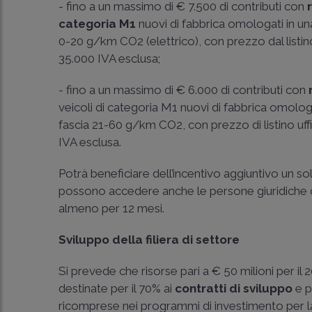
- fino a un massimo di € 7.500 di contributi con
categoria M1
nuovi di fabbrica omologati in un
0-20 g/km CO2 (elettrico), con prezzo dal listino
35.000 IVA esclusa;
- fino a un massimo di € 6.000 di contributi con
veicoli di categoria M1 nuovi di fabbrica omolog
fascia 21-60 g/km CO2, con prezzo di listino uffi
IVA esclusa.
Potrà beneficiare dell’incentivo aggiuntivo un so
possono accedere anche le persone giuridiche 
almeno per 12 mesi.
Sviluppo della filiera di settore
Si prevede che risorse pari a € 50 milioni per il 
destinate per il 70% ai
contratti di sviluppo
e p
ricomprese nei programmi di investimento per la