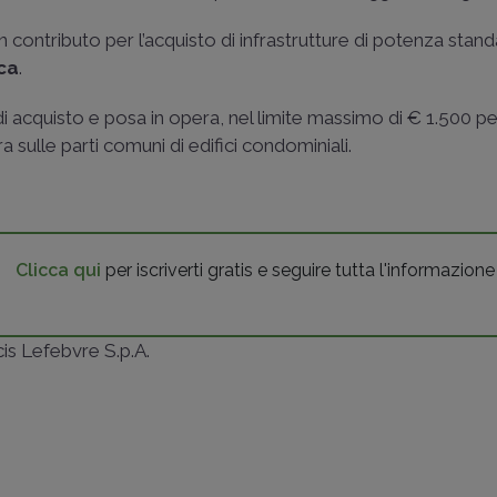
n contributo per l’acquisto di infrastrutture di potenza stand
ica
.
di acquisto e posa in opera, nel limite massimo di € 1.500 p
a sulle parti comuni di edifici condominiali.
Clicca qui
per iscriverti gratis e seguire tutta l'informazione
ncis Lefebvre S.p.A.