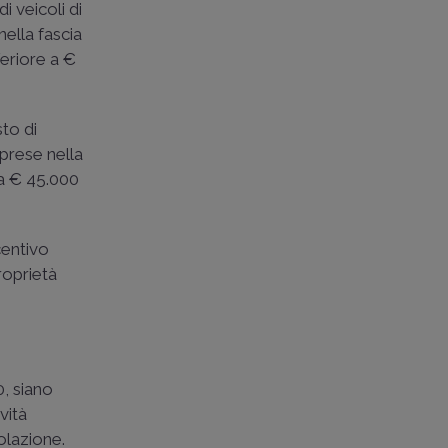
i veicoli di
ella fascia
feriore a €
to di
mprese nella
 a € 45.000
centivo
roprietà
0, siano
ività
olazione.