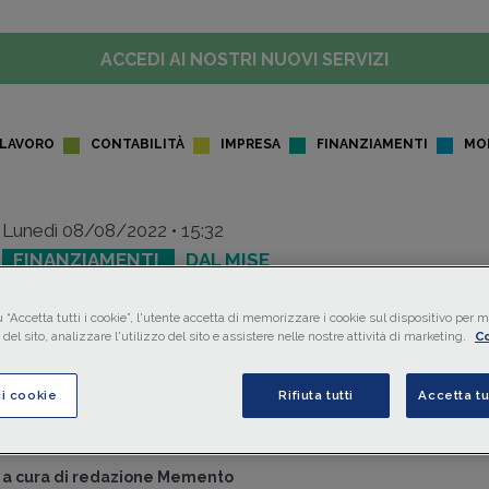
ACCEDI AI NOSTRI NUOVI SERVIZI
LAVORO
CONTABILITÀ
IMPRESA
FINANZIAMENTI
MO
Lunedì 08/08/2022 • 15:32
FINANZIAMENTI
DAL MISE
Nuovi incentivi per auto non
 “Accetta tutti i cookie”, l'utente accetta di memorizzare i cookie sul dispositivo per mi
inquinanti
del sito, analizzare l'utilizzo del sito e assistere nelle nostre attività di marketing.
Co
Il Governo ha previsto nuovi
incentivi
per l’acquisto di
aut
ci cookie
Rifiuta tutti
Accetta tu
inquinanti
e interventi agevolativi mirati alla
riconversion
sviluppo della filiera del settore
automotive
.
a cura di
redazione Memento