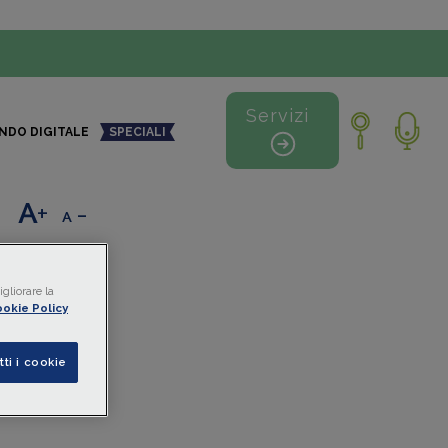
Servizi
NDO DIGITALE
SPECIALI
+
-
gliorare la
okie Policy
o non
tti i cookie
e
e allo