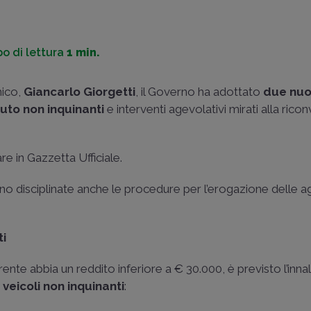
o di lettura
1 min.
mico,
Giancarlo Giorgetti
, il Governo ha adottato
due nuo
uto non inquinanti
e interventi agevolativi mirati alla rico
e in Gazzetta Ufficiale.
nno disciplinate anche le procedure per l’erogazione delle a
ti
cquirente abbia un reddito inferiore a € 30.000, è previsto l’in
i
veicoli non inquinanti
: