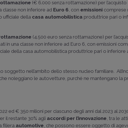
rottamazione
(€ 6.000 senza rottamazione) per l’acquisto d
a classe non inferiore ad
Euro 6
, con
emissioni
comprese n
 ufficiale della
casa automobilistica
produttrice pari o in
rottamazione
(4.500 euro senza rottamazione) per l’acquis
ati in una classe non inferiore ad Euro 6, con emissioni co
ciale della casa automobilistica produttrice pari o inferiore
lo soggetto nell’ambito dello stesso nucleo familiare. All’in
che noleggiano le autovetture, purché ne mantengano la p
2022 ed € 350 milioni per ciascuno degli anni dal 2023 al 203
er il restante 30% agli
accordi per l’innovazione
, tra le att
 filiera
automotive
, che possono essere oggetto di agev