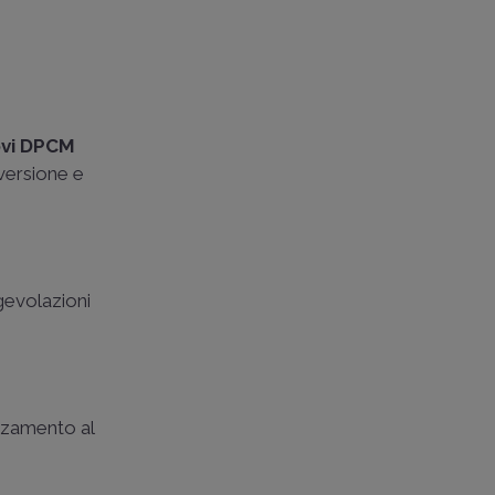
vi DPCM
nversione e
gevolazioni
nalzamento al