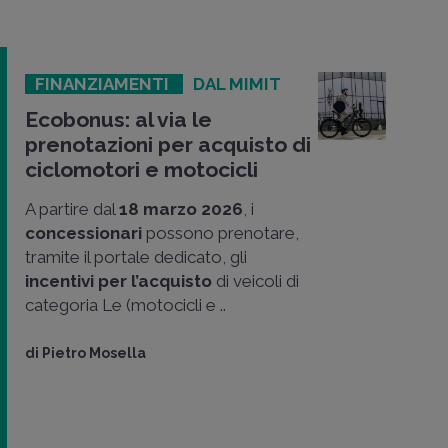
FINANZIAMENTI
DAL MIMIT
Ecobonus: al via le
prenotazioni per acquisto di
ciclomotori e motocicli
A partire dal
18 marzo 2026
, i
concessionari
possono prenotare,
tramite il portale dedicato, gli
incentivi per l’acquisto
di veicoli di
categoria Le (motocicli e ..
di
Pietro Mosella