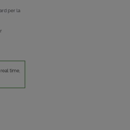
ard per la
er
 real time,