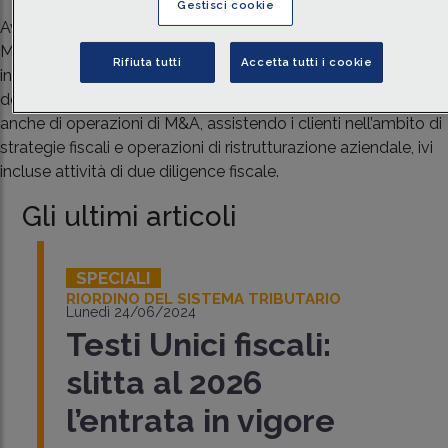
Gestisci cookie
Avvocato nel dipartimento Tax dell'Ufficio DLA Piper di
Milano. Si occupa di questioni fiscali in materia di tassazione
Rifiuta tutti
Accetta tutti i cookie
indiretta, assistendo i clienti in materia di IVA e di diritto
doganale e nelle procedure di contenzioso fiscale. Si occupa
anche di operazioni di M&A, assistendo i clienti nell’ambito di
strategie fiscali e operazioni di ristrutturazione aziendale, ivi
incluse attività di due diligence fiscale.
Gli ultimi articoli
SPECIALI
RIORDINO DEL SISTEMA TRIBUTARIO
Lunedì 24/06/2024
Testi Unici fiscali:
slitta al 2026
l’entrata in vigore