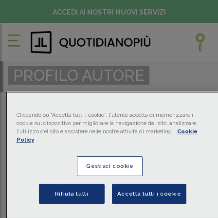
ACCEDI AI NOSTRI NUOVI SERVIZI
PROFILO AUTORE
Cliccando su “Accetta tutti i cookie”, l'utente accetta di memorizzare i
cookie sul dispositivo per migliorare la navigazione del sito, analizzare
l'utilizzo del sito e assistere nelle nostre attività di marketing.
Cookie
Policy
Gestisci cookie
Rifiuta tutti
Accetta tutti i cookie
VALENTINA BARONCINI
Professore associato di Diritto processuale civile nell'Università di