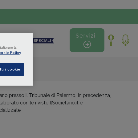
Servizi
NDO DIGITALE
SPECIALI
gliorare la
okie Policy
tti i cookie
rio presso il Tribunale di Palermo. In precedenza,
aborato con le riviste IlSocietario.it e
cializzate.