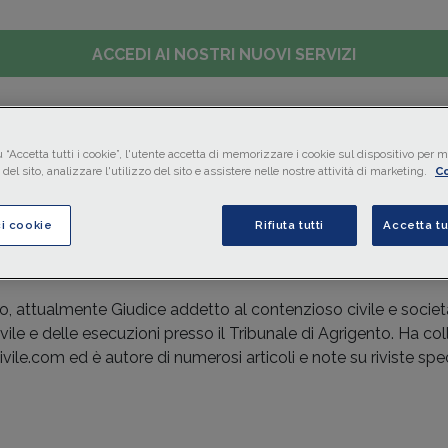
ACCEDI AI NOSTRI NUOVI SERVIZI
LAVORO
CONTABILITÀ
IMPRESA
FINANZIAMENTI
MO
 “Accetta tutti i cookie”, l'utente accetta di memorizzare i cookie sul dispositivo per mi
del sito, analizzare l'utilizzo del sito e assistere nelle nostre attività di marketing.
Co
ci cookie
Rifiuta tutti
Accetta tu
o, attualmente Giudice addetto al contenzioso civile e societa
vile e delle esecuzioni presso il Tribunale di Agrigento. Ha coll
ivile.com ed è autore di numerosi articoli e note su riviste spe