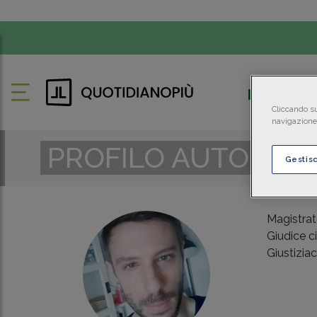
FISCO
Cliccando su
navigazione 
PROFILO AUTORE
Gestis
Magistrat
Giudice ci
Giustiziac