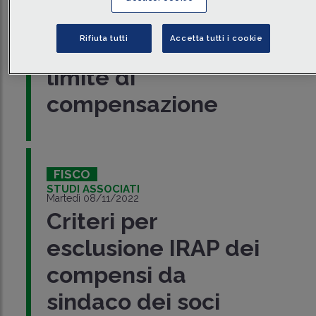
verifica del
Rifiuta tutti
Accetta tutti i cookie
superamento del
limite di
compensazione
FISCO
STUDI ASSOCIATI
Martedì 08/11/2022
Criteri per
esclusione IRAP dei
compensi da
sindaco dei soci