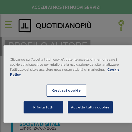
ACCEDI AI NOSTRI NUOVI SERVIZI
PROFILO AUTORE
Cliccando su “Accetta tutti i cookie”, l'utente accetta di memorizzare i
cookie sul dispositivo per migliorare la navigazione del sito, analizzare
l'utilizzo del sito e assistere nelle nostre attività di marketing.
Cookie
Policy
GIOVANNI ZICCARDI
Professore di Informatica Giuridica, Università degli Studi di Milano
Gestisci cookie
Gli ultimi articoli
Rifiuta tutti
Accetta tutti i cookie
MONDO DIGITALE
SOCIETÀ DIGITALE
Lunedì 25/07/2022