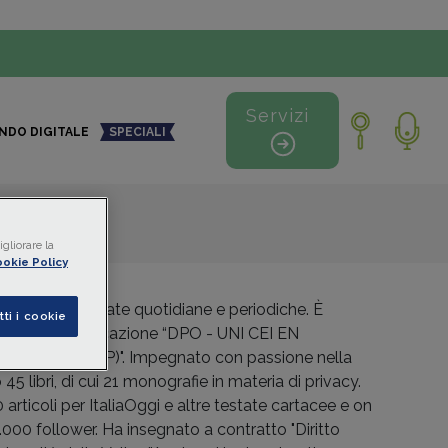
Servizi
NDO DIGITALE
SPECIALI
gliorare la
okie Policy
autore per testate quotidiane e periodiche. È
tti i cookie
e per la certificazione “DPO - UNI CEI EN
ella privacy (CDP)". Impegnato con passione nella
45 libri, di cui 21 monografie in materia di privacy.
 articoli per ItaliaOggi e altre testate cartacee e on
5.000 follower. Ha insegnato a contratto "Diritto