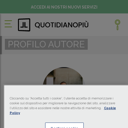
ACCEDI AI NOSTRI NUOVI SERVIZI
PROFILO AUTORE
Cliccando su “Accetta tutti i cookie”, l'utente accetta di memorizzare i
cookie sul dispositivo per migliorare la navigazione del sito, analizzare
l'utilizzo del sito e assistere nelle nostre attività di marketing.
Cookie
Policy
DAVIDE RABINO
SCGT Studio di Consulenza Giuridico-Tributaria