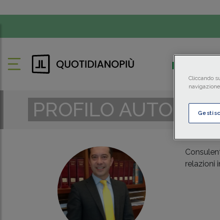
FISCO
Cliccando su
navigazione 
PROFILO AUTORE
Gestis
Consulent
relazioni