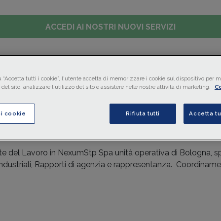
ACCEDI AI NOSTRI NUOVI SERVIZI
LAVORO
CONTABILITÀ
IMPRESA
FINANZIAMENTI
MO
 “Accetta tutti i cookie”, l'utente accetta di memorizzare i cookie sul dispositivo per mi
del sito, analizzare l'utilizzo del sito e assistere nelle nostre attività di marketing.
Co
ci cookie
Rifiuta tutti
Accetta tu
e del Lavoro in NexumStp Spa unità operativa di Bologna, speci
 industriali, Rapporti di agenzia e rappresentanza. Coordiname