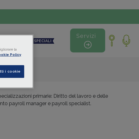
Servizi
NDO DIGITALE
SPECIALI
gliorare la
okie Policy
tti i cookie
alizzazioni primarie: Diritto del lavoro e delle
nto payroll manager e payroll specialist.