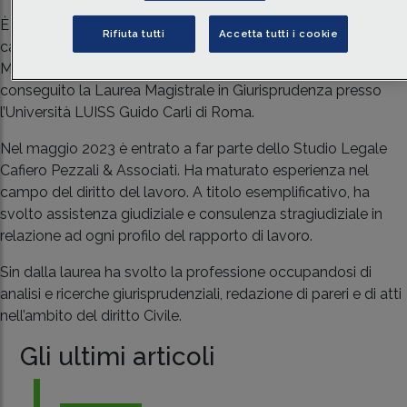
È avvocato del Foro di Roma dal 2017. Ha dato avvio alla
Rifiuta tutti
Accetta tutti i cookie
carriera forense nel 2013 presso lo Studio Legale dell’Avv.
Mario Assennato di Roma, giuslavorista, appena dopo aver
conseguito la Laurea Magistrale in Giurisprudenza presso
l’Università LUISS Guido Carli di Roma.
Nel maggio 2023 è entrato a far parte dello Studio Legale
Cafiero Pezzali & Associati. Ha maturato esperienza nel
campo del diritto del lavoro. A titolo esemplificativo, ha
svolto assistenza giudiziale e consulenza stragiudiziale in
relazione ad ogni profilo del rapporto di lavoro.
Sin dalla laurea ha svolto la professione occupandosi di
analisi e ricerche giurisprudenziali, redazione di pareri e di atti
nell’ambito del diritto Civile.
Gli ultimi articoli