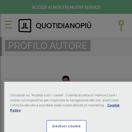
ACCEDI AI NOSTRI NUOVI SERVIZI
PROFILO AUTORE
Cliccando su “Accetta tutti i cookie”, l'utente accetta di memorizzare i
cookie sul dispositivo per migliorare la navigazione del sito, analizzare
l'utilizzo del sito e assistere nelle nostre attività di marketing.
Cookie
Policy
GIORGIO GAUDIO
Gestisci cookie
Avvocato giuslavorista - Studio Cafiero Pezzali & Associati