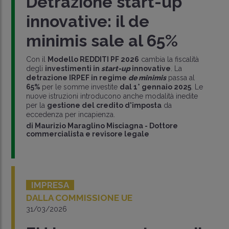
Detrazione start-up
innovative: il de
minimis sale al 65%
Con il
Modello REDDITI PF 2026
cambia la fiscalità
degli
investimenti in
start-up
innovative
. La
detrazione IRPEF in regime
de minimis
passa al
65%
per le somme investite
dal 1° gennaio 2025
. Le
nuove istruzioni introducono anche modalità inedite
per la
gestione del credito d'imposta
da
eccedenza per incapienza.
di
Maurizio Maraglino Misciagna
-
Dottore
commercialista e revisore legale
IMPRESA
DALLA COMMISSIONE UE
31/03/2026