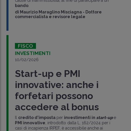
cause di inammissibilità, al fine di partecipare a un
bando
.
di
Maurizio Maraglino Misciagna
-
Dottore
commercialista e revisore legale
FISCO
INVESTIMENTI
10/02/2026
Start-up e PMI
innovative: anche i
forfetari possono
accedere al bonus
Il
credito d'imposta
per
investimenti in
start-up
e
PMI innovative
, introdotto dalla L. 162/2024 per i
casi di incapienza IRPEF, è accessibile anche ai