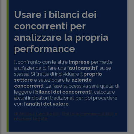
Usare i bilanci dei
concorrenti per
analizzare la propria
performance
Il confronto con le altre
imprese
permette
a un’azienda di fare una “
autoanalisi
” su se
stessa. Si tratta di individuare il
proprio
settore
e selezionare le
aziende
concorrenti
. La fase successiva sarà quella di
leggere i
bilanci dei concorrenti
, calcolare
alcuni indicatori tradizionali per poi procedere
con l’
analisi del valore
.
di
Andrea Cecchetto
-
Dottore commercialista e
revisore legale