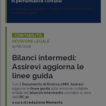
di
performance
contabili
.
di
Andrea Cecchetto
-
Dottore commercialista e
revisore legale
CONTABILITÀ
REVISIONE LEGALE
19/06/2026
Bilanci intermedi:
Assirevi aggiorna le
linee guida
Con il
Documento di Ricerca 188R
,
Assirevi
aggiorna le
linee guida
sulla revisione contabile
limitata del
bilancio intermedio
volontario ai sensi
dell’
OIC 30
.
a cura di
redazione Memento