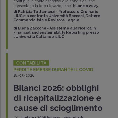
contributi in conto esercizio e le condizioni che
consentono la loro rilevazione nel
bilancio 2025
.
di
Patrizia Tettamanzi
-
Professore Ordinario
LIUC e a contratto Università Bocconi, Dottore
Commercialista e Revisore Legale
di
Elena Zaccone
-
Assistente alla ricerca in
Financial and Sustainability Reporting presso
l’Università Cattaneo-LIUC
CONTABILITÀ
PERDITE EMERSE DURANTE IL COVID
18/05/2026
Bilanci 2026: obblighi
di ricapitalizzazione e
cause di scioglimento
Con i
bilanci 2026
termina il
periodo di