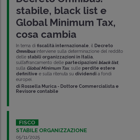
stabile, black list e
Global Minimum Tax,
cosa cambia
In tema di
fiscalità internazionale
, il
Decreto
Omnibus
interviene sulla determinazione del reddito
delle
stabili organizzazioni in Italia
,
sull’affrancamento delle
partecipazioni
black list
,
sulla
Global Minimum Tax
, sulle
perdite estere
definitive
e sulla ritenuta su
dividendi
a fondi
europei.
di
Rossella Murica
-
Dottore Commercialista e
Revisore contabile
FISCO
STABILE ORGANIZZAZIONE
05/11/2025