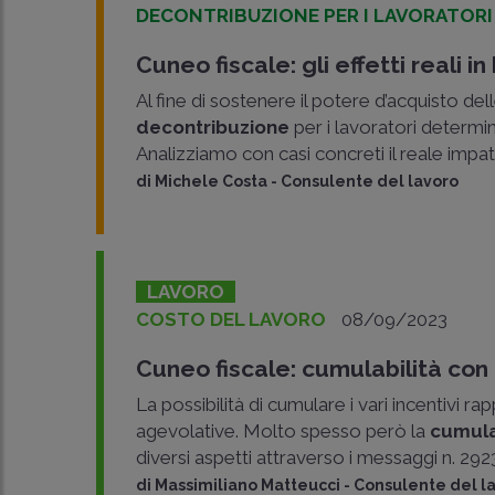
DECONTRIBUZIONE PER I LAVORATORI
Cuneo fiscale: gli effetti reali i
Al fine di sostenere il potere d’acquisto dell
decontribuzione
per i lavoratori determ
Analizziamo con casi concreti il reale impa
di
Michele Costa
-
Consulente del lavoro
LAVORO
COSTO DEL LAVORO
08/09/2023
Cuneo fiscale: cumulabilità con g
La possibilità di cumulare i vari incentivi r
agevolative. Molto spesso però la
cumula
diversi aspetti attraverso i messaggi n. 292
di
Massimiliano Matteucci
-
Consulente del l