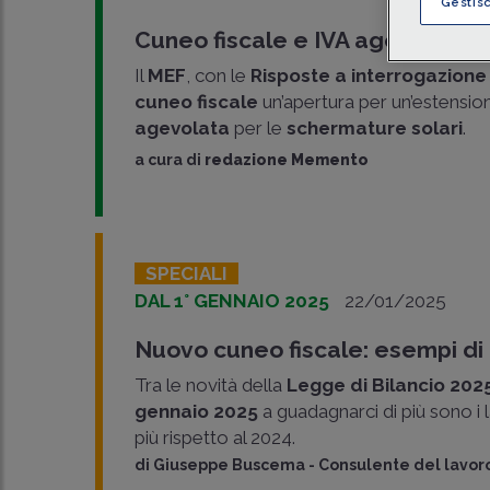
Gestis
Cuneo fiscale e IVA agevolata p
Il
MEF
, con le
Risposte
a interrogazion
cuneo fiscale
un’apertura per un’estension
agevolata
per le
schermature solari
.
a cura di
redazione Memento
SPECIALI
DAL 1° GENNAIO 2025
22/01/2025
Nuovo cuneo fiscale: esempi di
Tra le novità della
Legge di Bilancio 202
gennaio 2025
a guadagnarci di più sono i 
più rispetto al 2024.
di
Giuseppe Buscema
-
Consulente del lavoro