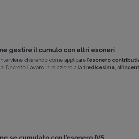
e gestire il cumulo con altri esoneri
interviene chiarendo come applicare l’
esonero contributi
dal Decreto Lavoro in relazione alla
tredicesima
, all’
incen
one se cumulato con l’esonero IVS