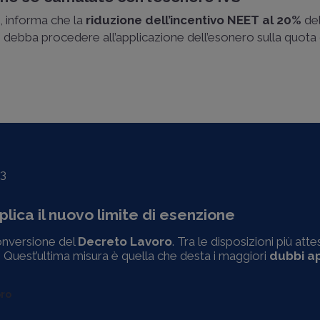
, informa che la
riduzione dell’incentivo NEET al 20%
del
si debba procedere all’applicazione dell’esonero sulla quota 
3
plica il nuovo limite di esenzione
conversione del
Decreto Lavoro
. Tra le disposizioni più atte
. Quest’ultima misura è quella che desta i maggiori
dubbi ap
oro