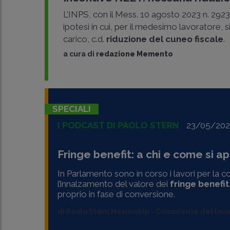
L’INPS, con il Mess. 10 agosto 2023 n. 2923
ipotesi in cui, per il medesimo lavoratore, 
carico, c.d.
riduzione del cuneo fiscale
.
a cura di
redazione Memento
SPECIALI
I PODCAST DI PAOLO STERN
23/05/202
Fringe benefit: a chi e come si ap
In Parlamento sono in corso i lavori per la 
l’innalzamento del valore dei
fringe benefit
proprio in fase di conversione.
di
Paolo Stern NexumStp
-
Consulente del lav