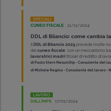
SPECIALI
CUNEO FISCALE
11/11/2024
DDL di Bilancio: come cambia l
Il
DDL di Bilancio 2025
prevede molte novi
del
cuneo fiscale
, con un meccanismo basa
lavoratrici madri
titolari di reddito di la
di
Paolo Stern NexumStp
-
Consulente del la
di
Michele Regina
-
Consulente del lavoro -
LAVORO
DALL'INPS
17/01/2024