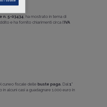
tti i cookie
e n. 5-03434
, ha mostrato in tema di
ito e ha fornito chiarimenti circa l’
IVA
el cuneo fiscale delle
buste paga
. Dal
1°
 in alcuni casi a guadagnare 1.000 euro in