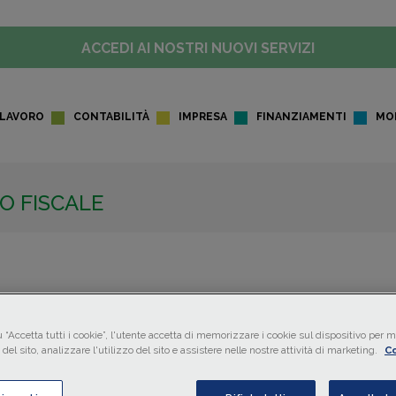
ACCEDI AI NOSTRI NUOVI SERVIZI
LAVORO
CONTABILITÀ
IMPRESA
FINANZIAMENTI
MO
O FISCALE
 “Accetta tutti i cookie”, l'utente accetta di memorizzare i cookie sul dispositivo per mi
del sito, analizzare l'utilizzo del sito e assistere nelle nostre attività di marketing.
Co
MENTARE
30/01/2025