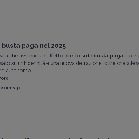
a busta paga nel 2025
tà che avranno un effetto diretto sulla
busta paga
a part
to su un’indennità e una nuova detrazione, oltre che all’e
voro autonomo.
voro
 Nexumstp