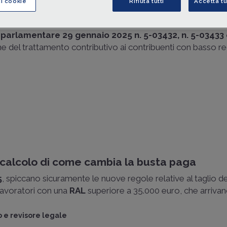
ci cookie
Rifiuta tutti
Accetta tu
er le schermature solari
e parlamentare
29 gennaio 2025 n. 5-03432, n. 5-03433 
e del trattamento contributivo ai contribuenti con basso redd
 calcolo di come cambia la busta paga
5
, spiccano sicuramente le nuove regole relative al taglio d
lavoratori con una
RAL
superiore a 35.000 euro, che arrivano
 e revisore legale