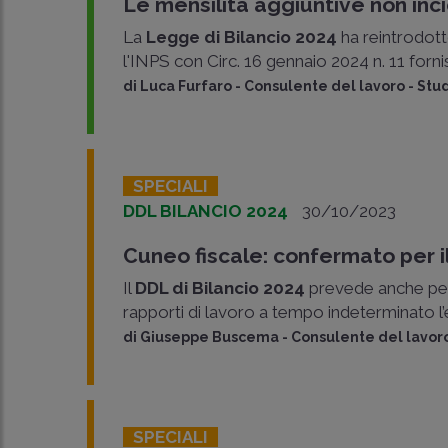
Le mensilità aggiuntive non in
La
Legge di Bilancio 2024
ha reintrodott
l'INPS con Circ. 16 gennaio 2024 n. 11 forn
di
Luca Furfaro
-
Consulente del lavoro - Stu
SPECIALI
DDL BILANCIO 2024
30/10/2023
Cuneo fiscale: confermato per il
Il
DDL di Bilancio 2024
prevede anche per 
rapporti di lavoro a tempo indeterminato l’
di
Giuseppe Buscema
-
Consulente del lavoro
SPECIALI