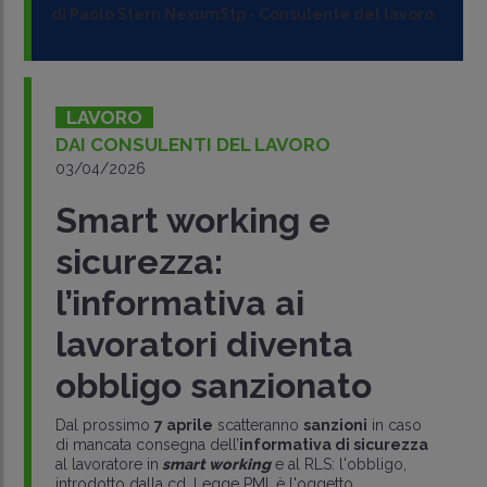
di
Paolo Stern NexumStp
-
Consulente del lavoro
LAVORO
DAI CONSULENTI DEL LAVORO
03/04/2026
Smart working e
sicurezza:
l’informativa ai
lavoratori diventa
obbligo sanzionato
Dal prossimo
7 aprile
scatteranno
sanzioni
in caso
di mancata consegna dell’
informativa di sicurezza
al lavoratore in
smart working
e al RLS: l'obbligo,
introdotto dalla cd. Legge PMI, è l'oggetto