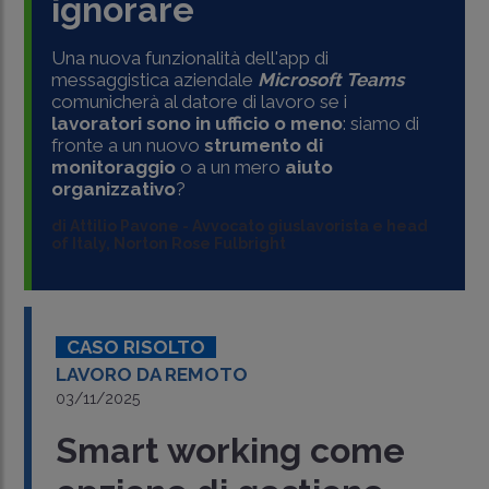
ignorare
Una nuova funzionalità dell'app di
messaggistica aziendale
Microsoft Teams
comunicherà al datore di lavoro se i
lavoratori sono in ufficio o meno
: siamo di
fronte a un nuovo
strumento di
monitoraggio
o a un mero
aiuto
organizzativo
?
di
Attilio Pavone
-
Avvocato giuslavorista e head
of Italy, Norton Rose Fulbright
CASO RISOLTO
LAVORO DA REMOTO
03/11/2025
Smart working come