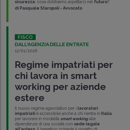
sicurezza
: cosa dobbiamo aspettarci nel
futuro
?
di
Pasquale Staropoli
-
Avvocato
FISCO
DALL'AGENZIA DELLE ENTRATE
12/01/2026
Regime impatriati per
chi lavora in smart
working per aziende
estere
Il nuovo regime agevolativo per i
lavoratori
impatriati
è accessibile anche a chi rientra in
Italia
per lavorare in modalità
smart working
alle
dipendenze di una società con
sede legale
all'estero
. Il beneficio richiede il rispetto di